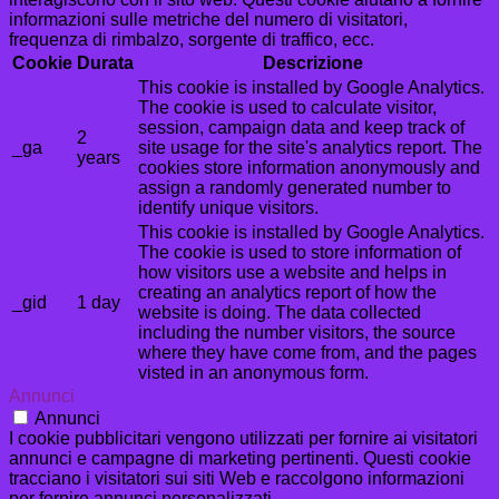
informazioni sulle metriche del numero di visitatori,
frequenza di rimbalzo, sorgente di traffico, ecc.
Cookie
Durata
Descrizione
This cookie is installed by Google Analytics.
The cookie is used to calculate visitor,
session, campaign data and keep track of
2
_ga
site usage for the site's analytics report. The
years
cookies store information anonymously and
assign a randomly generated number to
identify unique visitors.
This cookie is installed by Google Analytics.
The cookie is used to store information of
how visitors use a website and helps in
creating an analytics report of how the
_gid
1 day
website is doing. The data collected
including the number visitors, the source
where they have come from, and the pages
visted in an anonymous form.
Annunci
Annunci
I cookie pubblicitari vengono utilizzati per fornire ai visitatori
annunci e campagne di marketing pertinenti. Questi cookie
tracciano i visitatori sui siti Web e raccolgono informazioni
per fornire annunci personalizzati.