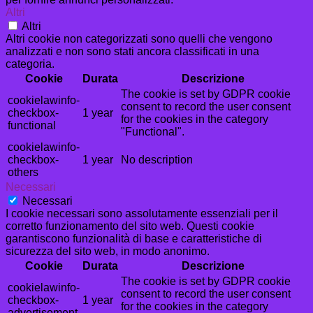
Altri
Altri
Altri cookie non categorizzati sono quelli che vengono
analizzati e non sono stati ancora classificati in una
categoria.
Cookie
Durata
Descrizione
The cookie is set by GDPR cookie
cookielawinfo-
consent to record the user consent
checkbox-
1 year
for the cookies in the category
functional
"Functional".
cookielawinfo-
checkbox-
1 year
No description
others
Necessari
Necessari
I cookie necessari sono assolutamente essenziali per il
corretto funzionamento del sito web. Questi cookie
garantiscono funzionalità di base e caratteristiche di
sicurezza del sito web, in modo anonimo.
Cookie
Durata
Descrizione
The cookie is set by GDPR cookie
cookielawinfo-
consent to record the user consent
checkbox-
1 year
for the cookies in the category
advertisement