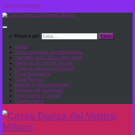
Salta al contenuto
Ricerca per:
Home
Danza orientale alla Meneghina
I benefici della danza del ventre
Vivere la Danza del Ventre
Come si svolge una lezione
Tribal bellydance
Tribal Fusion
Balletto e danza orientale
Imparare ad insegnare
Dove siamo e contatti
Cookie Policy