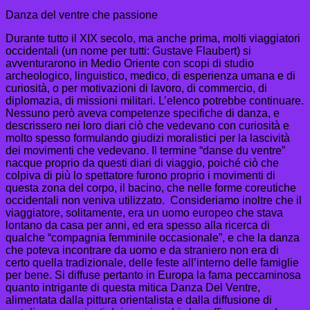
Danza del ventre che passione
Durante tutto il XIX secolo, ma anche prima, molti viaggiatori
occidentali (un nome per tutti: Gustave Flaubert) si
avventurarono in Medio Oriente con scopi di studio
archeologico, linguistico, medico, di esperienza umana e di
curiosità, o per motivazioni di lavoro, di commercio, di
diplomazia, di missioni militari. L’elenco potrebbe continuare.
Nessuno però aveva competenze specifiche di danza, e
descrissero nei loro diari ciò che vedevano con curiosità e
molto spesso formulando giudizi moralistici per la lascività
dei movimenti che vedevano. Il termine “danse du ventre”
nacque proprio da questi diari di viaggio, poiché ciò che
colpiva di più lo spettatore furono proprio i movimenti di
questa zona del corpo, il bacino, che nelle forme coreutiche
occidentali non veniva utilizzato. Consideriamo inoltre che il
viaggiatore, solitamente, era un uomo europeo che stava
lontano da casa per anni, ed era spesso alla ricerca di
qualche “compagnia femminile occasionale”, e che la danza
che poteva incontrare da uomo e da straniero non era di
certo quella tradizionale, delle feste all’interno delle famiglie
per bene. Si diffuse pertanto in Europa la fama peccaminosa
quanto intrigante di questa mitica Danza Del Ventre,
alimentata dalla pittura orientalista e dalla diffusione di