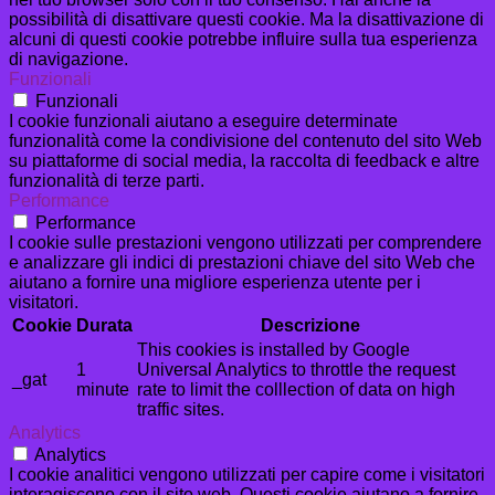
possibilità di disattivare questi cookie. Ma la disattivazione di
alcuni di questi cookie potrebbe influire sulla tua esperienza
di navigazione.
Funzionali
Funzionali
I cookie funzionali aiutano a eseguire determinate
funzionalità come la condivisione del contenuto del sito Web
su piattaforme di social media, la raccolta di feedback e altre
funzionalità di terze parti.
Performance
Performance
I cookie sulle prestazioni vengono utilizzati per comprendere
e analizzare gli indici di prestazioni chiave del sito Web che
aiutano a fornire una migliore esperienza utente per i
visitatori.
Cookie
Durata
Descrizione
This cookies is installed by Google
1
Universal Analytics to throttle the request
_gat
minute
rate to limit the colllection of data on high
traffic sites.
Analytics
Analytics
I cookie analitici vengono utilizzati per capire come i visitatori
interagiscono con il sito web. Questi cookie aiutano a fornire