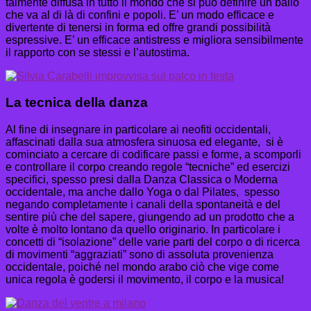
talmente diffusa in tutto il mondo che si può definire un ballo
che va al di là di confini e popoli. E’ un modo efficace e
divertente di tenersi in forma ed offre grandi possibilità
espressive. E’ un efficace antistress e migliora sensibilmente
il rapporto con se stessi e l’autostima.
La tecnica della danza
Al fine di insegnare in particolare ai neofiti occidentali,
affascinati dalla sua atmosfera sinuosa ed elegante, si è
cominciato a cercare di codificare passi e forme, a scomporli
e controllare il corpo creando regole “tecniche” ed esercizi
specifici, spesso presi dalla Danza Classica o Moderna
occidentale, ma anche dallo Yoga o dal Pilates, spesso
negando completamente i canali della spontaneità e del
sentire più che del sapere, giungendo ad un prodotto che a
volte è molto lontano da quello originario. In particolare i
concetti di “isolazione” delle varie parti del corpo o di ricerca
di movimenti “aggraziati” sono di assoluta provenienza
occidentale, poiché nel mondo arabo ciò che vige come
unica regola è godersi il movimento, il corpo e la musica!