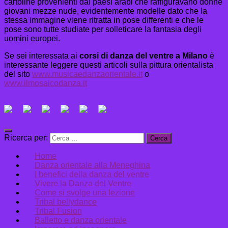
cartoline provenienti dai paesi arabi che raffiguravano donne
giovani mezze nude, evidentemente modelle dato che la
stessa immagine viene ritratta in pose differenti e che le
pose sono tutte studiate per solleticare la fantasia degli
uomini europei.
Se sei interessata ai
corsi di danza del ventre a Milano
è
interessante leggere questi articoli sulla pittura orientalista
del sito
www.musicaedanzaorientale.it
o
www.ilmosaicodanza.it
Ricerca per:
Home
Danza orientale alla Meneghina
I benefici della danza del ventre
Vivere la Danza del Ventre
Come si svolge una lezione
Tribal bellydance
Tribal Fusion
Balletto e danza orientale