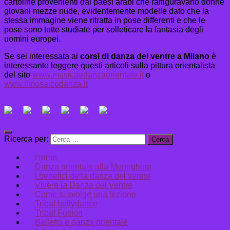
cartoline provenienti dai paesi arabi che raffiguravano donne
giovani mezze nude, evidentemente modelle dato che la
stessa immagine viene ritratta in pose differenti e che le
pose sono tutte studiate per solleticare la fantasia degli
uomini europei.
Se sei interessata ai
corsi di danza del ventre a Milano
è
interessante leggere questi articoli sulla pittura orientalista
del sito
www.musicaedanzaorientale.it
o
www.ilmosaicodanza.it
Ricerca per:
Home
Danza orientale alla Meneghina
I benefici della danza del ventre
Vivere la Danza del Ventre
Come si svolge una lezione
Tribal bellydance
Tribal Fusion
Balletto e danza orientale