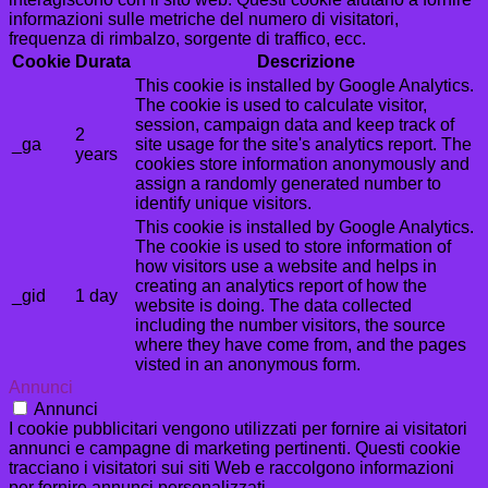
informazioni sulle metriche del numero di visitatori,
frequenza di rimbalzo, sorgente di traffico, ecc.
Cookie
Durata
Descrizione
This cookie is installed by Google Analytics.
The cookie is used to calculate visitor,
session, campaign data and keep track of
2
_ga
site usage for the site's analytics report. The
years
cookies store information anonymously and
assign a randomly generated number to
identify unique visitors.
This cookie is installed by Google Analytics.
The cookie is used to store information of
how visitors use a website and helps in
creating an analytics report of how the
_gid
1 day
website is doing. The data collected
including the number visitors, the source
where they have come from, and the pages
visted in an anonymous form.
Annunci
Annunci
I cookie pubblicitari vengono utilizzati per fornire ai visitatori
annunci e campagne di marketing pertinenti. Questi cookie
tracciano i visitatori sui siti Web e raccolgono informazioni
per fornire annunci personalizzati.