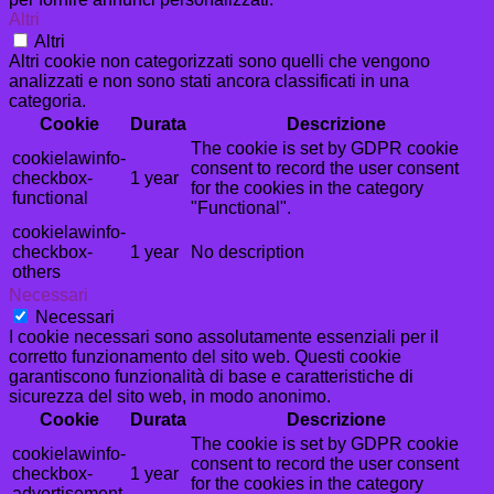
Altri
Altri
Altri cookie non categorizzati sono quelli che vengono
analizzati e non sono stati ancora classificati in una
categoria.
Cookie
Durata
Descrizione
The cookie is set by GDPR cookie
cookielawinfo-
consent to record the user consent
checkbox-
1 year
for the cookies in the category
functional
"Functional".
cookielawinfo-
checkbox-
1 year
No description
others
Necessari
Necessari
I cookie necessari sono assolutamente essenziali per il
corretto funzionamento del sito web. Questi cookie
garantiscono funzionalità di base e caratteristiche di
sicurezza del sito web, in modo anonimo.
Cookie
Durata
Descrizione
The cookie is set by GDPR cookie
cookielawinfo-
consent to record the user consent
checkbox-
1 year
for the cookies in the category
advertisement