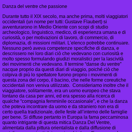
Danza del ventre che passione
Durante tutto il XIX secolo, ma anche prima, molti viaggiatori
occidentali (un nome per tutti: Gustave Flaubert) si
avventurarono in Medio Oriente con scopi di studio
archeologico, linguistico, medico, di esperienza umana e di
curiosità, o per motivazioni di lavoro, di commercio, di
diplomazia, di missioni militari. L’elenco potrebbe continuare.
Nessuno però aveva competenze specifiche di danza, e
descrissero nei loro diari ciò che vedevano con curiosità e
molto spesso formulando giudizi moralistici per la lascività
dei movimenti che vedevano. Il termine “danse du ventre”
nacque proprio da questi diari di viaggio, poiché ciò che
colpiva di più lo spettatore furono proprio i movimenti di
questa zona del corpo, il bacino, che nelle forme coreutiche
occidentali non veniva utilizzato. Consideriamo inoltre che il
viaggiatore, solitamente, era un uomo europeo che stava
lontano da casa per anni, ed era spesso alla ricerca di
qualche “compagnia femminile occasionale”, e che la danza
che poteva incontrare da uomo e da straniero non era di
certo quella tradizionale, delle feste all’interno delle famiglie
per bene. Si diffuse pertanto in Europa la fama peccaminosa
quanto intrigante di questa mitica Danza Del Ventre,
alimentata dalla pittura orientalista e dalla diffusione di