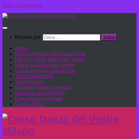
Salta al contenuto
Ricerca per:
Home
Danza orientale alla Meneghina
I benefici della danza del ventre
Vivere la Danza del Ventre
Come si svolge una lezione
Tribal bellydance
Tribal Fusion
Balletto e danza orientale
Imparare ad insegnare
Dove siamo e contatti
Cookie Policy