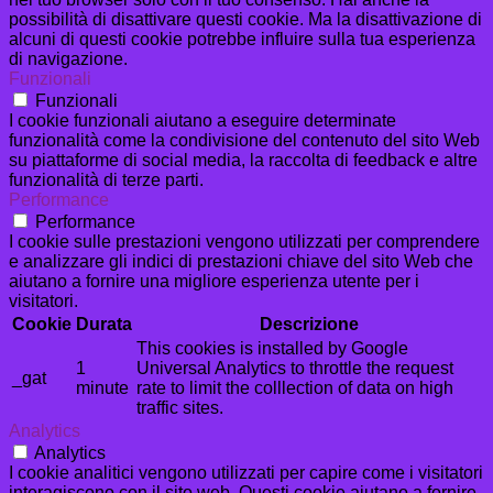
possibilità di disattivare questi cookie. Ma la disattivazione di
alcuni di questi cookie potrebbe influire sulla tua esperienza
di navigazione.
Funzionali
Funzionali
I cookie funzionali aiutano a eseguire determinate
funzionalità come la condivisione del contenuto del sito Web
su piattaforme di social media, la raccolta di feedback e altre
funzionalità di terze parti.
Performance
Performance
I cookie sulle prestazioni vengono utilizzati per comprendere
e analizzare gli indici di prestazioni chiave del sito Web che
aiutano a fornire una migliore esperienza utente per i
visitatori.
Cookie
Durata
Descrizione
This cookies is installed by Google
1
Universal Analytics to throttle the request
_gat
minute
rate to limit the colllection of data on high
traffic sites.
Analytics
Analytics
I cookie analitici vengono utilizzati per capire come i visitatori
interagiscono con il sito web. Questi cookie aiutano a fornire