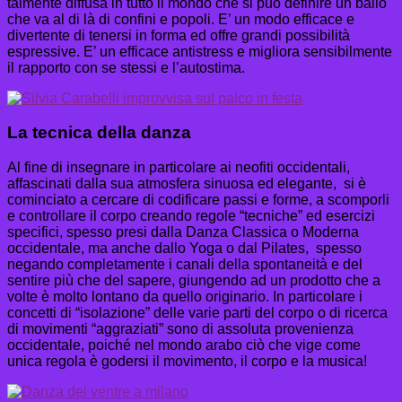
talmente diffusa in tutto il mondo che si può definire un ballo
che va al di là di confini e popoli. E’ un modo efficace e
divertente di tenersi in forma ed offre grandi possibilità
espressive. E’ un efficace antistress e migliora sensibilmente
il rapporto con se stessi e l’autostima.
La tecnica della danza
Al fine di insegnare in particolare ai neofiti occidentali,
affascinati dalla sua atmosfera sinuosa ed elegante, si è
cominciato a cercare di codificare passi e forme, a scomporli
e controllare il corpo creando regole “tecniche” ed esercizi
specifici, spesso presi dalla Danza Classica o Moderna
occidentale, ma anche dallo Yoga o dal Pilates, spesso
negando completamente i canali della spontaneità e del
sentire più che del sapere, giungendo ad un prodotto che a
volte è molto lontano da quello originario. In particolare i
concetti di “isolazione” delle varie parti del corpo o di ricerca
di movimenti “aggraziati” sono di assoluta provenienza
occidentale, poiché nel mondo arabo ciò che vige come
unica regola è godersi il movimento, il corpo e la musica!