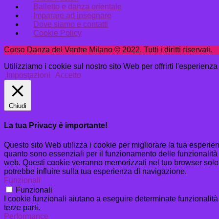
Balletto e danza orientale
Imparare ad insegnare
Dove siamo e contatti
Cookie Policy
Corso Danza del Ventre Milano © 2022. Tutti i diritti riservati.
Utilizziamo i cookie sul nostro sito Web per offrirti l'esperienz
Impostazioni
Accetto
Chiudi
La tua Privacy è importante!
Questo sito Web utilizza i cookie per migliorare la tua esperi
quanto sono essenziali per il funzionamento delle funzionalità 
web. Questi cookie verranno memorizzati nel tuo browser solo co
potrebbe influire sulla tua esperienza di navigazione.
Funzionali
Funzionali
I cookie funzionali aiutano a eseguire determinate funzionalità
terze parti.
Performance