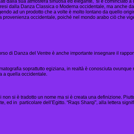
cinati dalla sua atmosfera sinuosa ed elegante, si è cominciato a 
o presi dalla Danza Classica o Moderna occidentale, ma anche 
ndo ad un prodotto che a volte è molto lontano da quello originari
uta provenienza occidentale, poiché nel mondo arabo ciò che vige
rso di Danza del Ventre è anche importante insegnare il rapport
ematografia soprattutto egiziana, in realtà è conosciuta ovunque
a a quella occidentale.
 non si è tradotto un nome ma si è creata una definizione. Piutto
e, ed in particolare dell’Egitto. “Raqs Sharqi”, alla lettera si