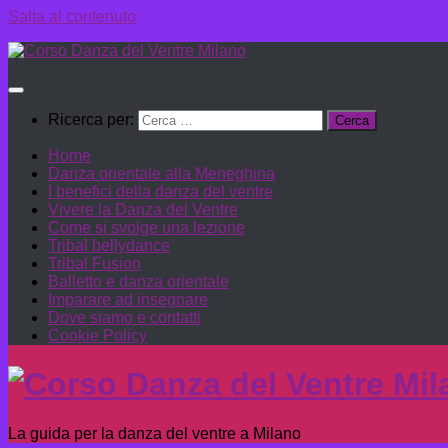
Salta al contenuto
Ricerca per:
Home
Danza orientale alla Meneghina
I benefici della danza del ventre
Vivere la Danza del Ventre
Come si svolge una lezione
Tribal bellydance
Tribal Fusion
Balletto e danza orientale
Imparare ad insegnare
Dove siamo e contatti
Cookie Policy
La guida per la danza del ventre a Milano