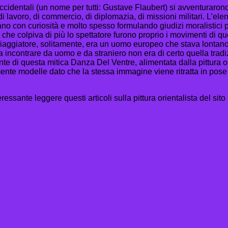
occidentali (un nome per tutti: Gustave Flaubert) si avventurarono
di lavoro, di commercio, di diplomazia, di missioni militari. L
ano con curiosità e molto spesso formulando giudizi moralistici 
 che colpiva di più lo spettatore furono proprio i movimenti di q
 viaggiatore, solitamente, era un uomo europeo che stava lontano
contrare da uomo e da straniero non era di certo quella tradizio
e di questa mitica Danza Del Ventre, alimentata dalla pittura ori
e modelle dato che la stessa immagine viene ritratta in pose dif
ressante leggere questi articoli sulla pittura orientalista del sito