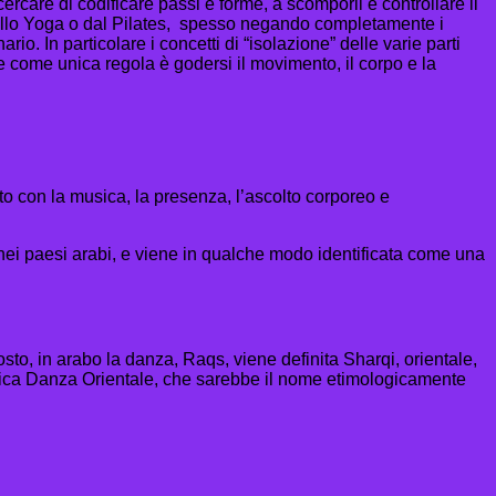
cercare di codificare passi e forme, a scomporli e controllare il
dallo Yoga o dal Pilates, spesso negando completamente i
o. In particolare i concetti di “isolazione” delle varie parti
 come unica regola è godersi il movimento, il corpo e la
o con la musica, la presenza, l’ascolto corporeo e
 nei paesi arabi, e viene in qualche modo identificata come una
sto, in arabo la danza, Raqs, viene definita Sharqi, orientale,
gnifica Danza Orientale, che sarebbe il nome etimologicamente