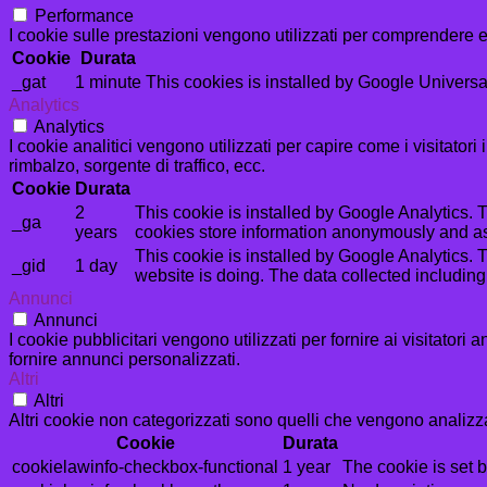
Performance
I cookie sulle prestazioni vengono utilizzati per comprendere e 
Cookie
Durata
_gat
1 minute
This cookies is installed by Google Universal An
Analytics
Analytics
I cookie analitici vengono utilizzati per capire come i visitator
rimbalzo, sorgente di traffico, ecc.
Cookie
Durata
2
This cookie is installed by Google Analytics. T
_ga
years
cookies store information anonymously and as
This cookie is installed by Google Analytics. T
_gid
1 day
website is doing. The data collected includin
Annunci
Annunci
I cookie pubblicitari vengono utilizzati per fornire ai visitator
fornire annunci personalizzati.
Altri
Altri
Altri cookie non categorizzati sono quelli che vengono analizzat
Cookie
Durata
cookielawinfo-checkbox-functional
1 year
The cookie is set 