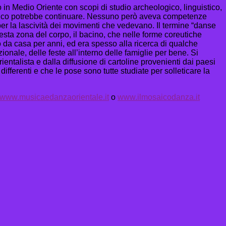
 in Medio Oriente con scopi di studio archeologico, linguistico,
’elenco potrebbe continuare. Nessuno però aveva competenze
per la lascività dei movimenti che vedevano. Il termine “danse
uesta zona del corpo, il bacino, che nelle forme coreutiche
 da casa per anni, ed era spesso alla ricerca di qualche
nale, delle feste all’interno delle famiglie per bene. Si
entalista e dalla diffusione di cartoline provenienti dai paesi
ferenti e che le pose sono tutte studiate per solleticare la
www.musicaedanzaorientale.it
o
www.ilmosaicodanza.it