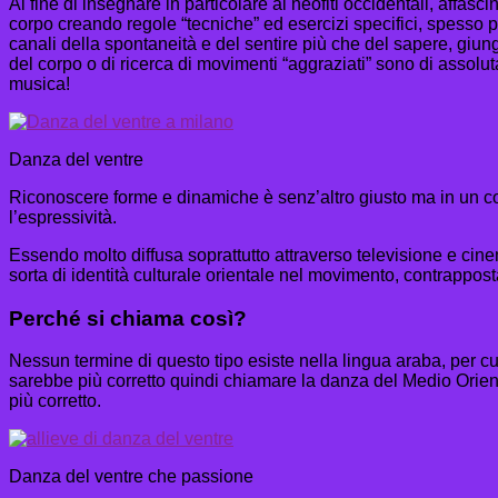
Al fine di insegnare in particolare ai neofiti occidentali, affas
corpo creando regole “tecniche” ed esercizi specifici, spess
canali della spontaneità e del sentire più che del sapere, giunge
del corpo o di ricerca di movimenti “aggraziati” sono di assol
musica!
Danza del ventre
Riconoscere forme e dinamiche è senz’altro giusto ma in un co
l’espressività.
Essendo molto diffusa soprattutto attraverso televisione e cin
sorta di identità culturale orientale nel movimento, contrappost
Perché si chiama così?
Nessun termine di questo tipo esiste nella lingua araba, per cui
sarebbe più corretto quindi chiamare la danza del Medio Orient
più corretto.
Danza del ventre che passione