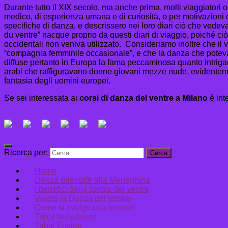
Durante tutto il XIX secolo, ma anche prima, molti viaggiatori 
medico, di esperienza umana e di curiosità, o per motivazioni 
specifiche di danza, e descrissero nei loro diari ciò che vedev
du ventre” nacque proprio da questi diari di viaggio, poiché ciò
occidentali non veniva utilizzato. Consideriamo inoltre che il
“compagnia femminile occasionale”, e che la danza che poteva in
diffuse pertanto in Europa la fama peccaminosa quanto intrigant
arabi che raffiguravano donne giovani mezze nude, evidentement
fantasia degli uomini europei.
Se sei interessata ai
corsi di danza del ventre a Milano
è inte
Ricerca per:
Home
Danza orientale alla Meneghina
I benefici della danza del ventre
Vivere la Danza del Ventre
Come si svolge una lezione
Tribal bellydance
Tribal Fusion