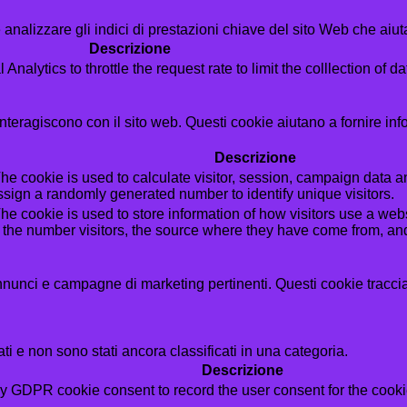
analizzare gli indici di prestazioni chiave del sito Web che aiuta
Descrizione
alytics to throttle the request rate to limit the colllection of dat
i interagiscono con il sito web. Questi cookie aiutano a fornire in
Descrizione
he cookie is used to calculate visitor, session, campaign data and
sign a randomly generated number to identify unique visitors.
he cookie is used to store information of how visitors use a webs
g the number visitors, the source where they have come from, a
i annunci e campagne di marketing pertinenti. Questi cookie tracci
i e non sono stati ancora classificati in una categoria.
Descrizione
by GDPR cookie consent to record the user consent for the cookie