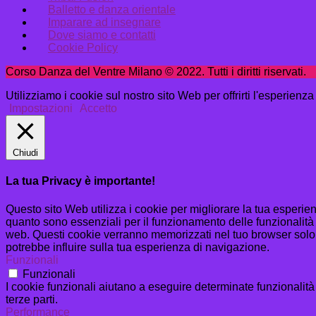
Balletto e danza orientale
Imparare ad insegnare
Dove siamo e contatti
Cookie Policy
Corso Danza del Ventre Milano © 2022. Tutti i diritti riservati.
Utilizziamo i cookie sul nostro sito Web per offrirti l'esperienz
Impostazioni
Accetto
Chiudi
La tua Privacy è importante!
Questo sito Web utilizza i cookie per migliorare la tua esperi
quanto sono essenziali per il funzionamento delle funzionalità 
web. Questi cookie verranno memorizzati nel tuo browser solo co
potrebbe influire sulla tua esperienza di navigazione.
Funzionali
Funzionali
I cookie funzionali aiutano a eseguire determinate funzionalità
terze parti.
Performance