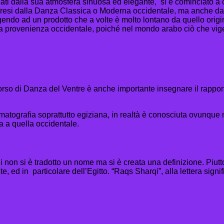
cinati dalla sua atmosfera sinuosa ed elegante, si è cominciato a 
o presi dalla Danza Classica o Moderna occidentale, ma anche 
ndo ad un prodotto che a volte è molto lontano da quello originari
uta provenienza occidentale, poiché nel mondo arabo ciò che vige
rso di Danza del Ventre è anche importante insegnare il rapport
ematografia soprattutto egiziana, in realtà è conosciuta ovunque
a a quella occidentale.
 non si è tradotto un nome ma si è creata una definizione. Piutto
e, ed in particolare dell’Egitto. “Raqs Sharqi”, alla lettera si