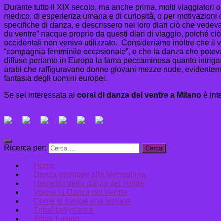
Durante tutto il XIX secolo, ma anche prima, molti viaggiatori 
medico, di esperienza umana e di curiosità, o per motivazioni 
specifiche di danza, e descrissero nei loro diari ciò che vedev
du ventre” nacque proprio da questi diari di viaggio, poiché ciò
occidentali non veniva utilizzato. Consideriamo inoltre che il
“compagnia femminile occasionale”, e che la danza che poteva in
diffuse pertanto in Europa la fama peccaminosa quanto intrigant
arabi che raffiguravano donne giovani mezze nude, evidentement
fantasia degli uomini europei.
Se sei interessata ai
corsi di danza del ventre a Milano
è inte
Ricerca per:
Home
Danza orientale alla Meneghina
I benefici della danza del ventre
Vivere la Danza del Ventre
Come si svolge una lezione
Tribal bellydance
Tribal Fusion