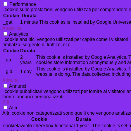
Performance
I cookie sulle prestazioni vengono utilizzati per comprendere e 
Cookie
Durata
_gat
1 minute
This cookies is installed by Google Universal An
Analytics
Analytics
I cookie analitici vengono utilizzati per capire come i visitator
rimbalzo, sorgente di traffico, ecc.
Cookie
Durata
2
This cookie is installed by Google Analytics. T
_ga
years
cookies store information anonymously and as
This cookie is installed by Google Analytics. T
_gid
1 day
website is doing. The data collected includin
Annunci
Annunci
I cookie pubblicitari vengono utilizzati per fornire ai visitator
fornire annunci personalizzati.
Altri
Altri
Altri cookie non categorizzati sono quelli che vengono analizzat
Cookie
Durata
cookielawinfo-checkbox-functional
1 year
The cookie is set 