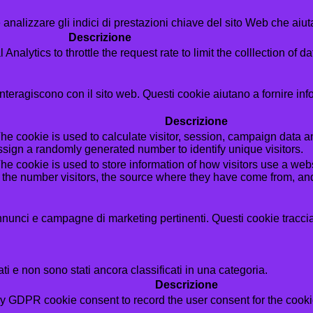
analizzare gli indici di prestazioni chiave del sito Web che aiuta
Descrizione
alytics to throttle the request rate to limit the colllection of dat
i interagiscono con il sito web. Questi cookie aiutano a fornire in
Descrizione
he cookie is used to calculate visitor, session, campaign data and
sign a randomly generated number to identify unique visitors.
he cookie is used to store information of how visitors use a webs
g the number visitors, the source where they have come from, a
i annunci e campagne di marketing pertinenti. Questi cookie tracci
i e non sono stati ancora classificati in una categoria.
Descrizione
by GDPR cookie consent to record the user consent for the cookie