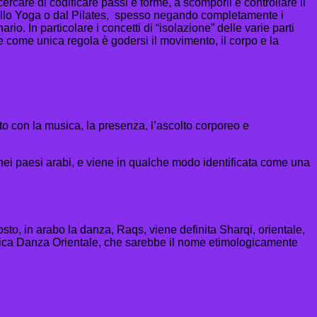
cercare di codificare passi e forme, a scomporli e controllare il
dallo Yoga o dal Pilates, spesso negando completamente i
o. In particolare i concetti di “isolazione” delle varie parti
 come unica regola è godersi il movimento, il corpo e la
o con la musica, la presenza, l’ascolto corporeo e
 nei paesi arabi, e viene in qualche modo identificata come una
sto, in arabo la danza, Raqs, viene definita Sharqi, orientale,
gnifica Danza Orientale, che sarebbe il nome etimologicamente