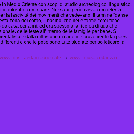
 in Medio Oriente con scopi di studio archeologico, linguistico,
’elenco potrebbe continuare. Nessuno però aveva competenze
per la lascività dei movimenti che vedevano. Il termine “danse
uesta zona del corpo, il bacino, che nelle forme coreutiche
 da casa per anni, ed era spesso alla ricerca di qualche
nale, delle feste all’interno delle famiglie per bene. Si
entalista e dalla diffusione di cartoline provenienti dai paesi
ferenti e che le pose sono tutte studiate per solleticare la
www.musicaedanzaorientale.it
o
www.ilmosaicodanza.it