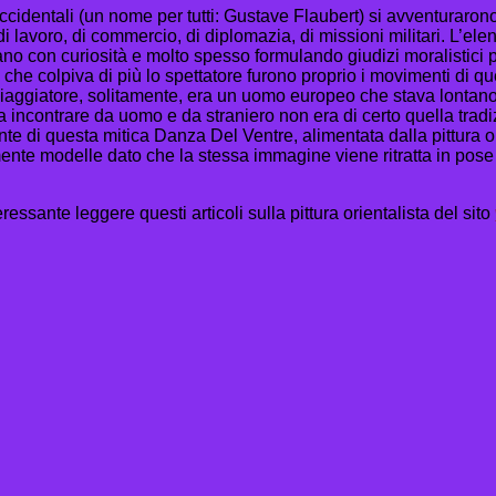
occidentali (un nome per tutti: Gustave Flaubert) si avventurarono
di lavoro, di commercio, di diplomazia, di missioni militari. L
ano con curiosità e molto spesso formulando giudizi moralistici 
 che colpiva di più lo spettatore furono proprio i movimenti di q
 viaggiatore, solitamente, era un uomo europeo che stava lontano
contrare da uomo e da straniero non era di certo quella tradizio
e di questa mitica Danza Del Ventre, alimentata dalla pittura ori
e modelle dato che la stessa immagine viene ritratta in pose dif
ressante leggere questi articoli sulla pittura orientalista del sito