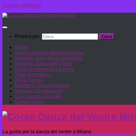
Salta al contenuto
Ricerca per:
Home
Danza orientale alla Meneghina
I benefici della danza del ventre
Vivere la Danza del Ventre
Come si svolge una lezione
Tribal bellydance
Tribal Fusion
Balletto e danza orientale
Imparare ad insegnare
Dove siamo e contatti
Cookie Policy
La guida per la danza del ventre a Milano