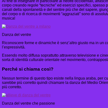
Al fine di insegnare in particolare ai neofiti occidentali, affas
corpo creando regole “tecniche” ed esercizi specifici, spess
canali della spontaneità e del sentire più che del sapere, giunge
del corpo o di ricerca di movimenti “aggraziati” sono di assol
musica!
Danza del ventre
Riconoscere forme e dinamiche è senz’altro giusto ma in un co
l’espressività.
Essendo molto diffusa soprattutto attraverso televisione e cin
sorta di identità culturale orientale nel movimento, contrappost
Perché si chiama così?
Nessun termine di questo tipo esiste nella lingua araba, per cui
sarebbe più corretto quindi chiamare la danza del Medio Orient
più corretto.
Danza del ventre che passione