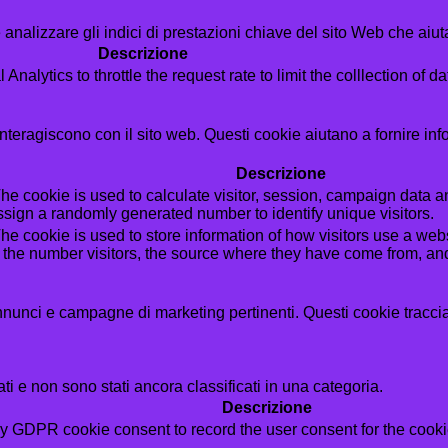
analizzare gli indici di prestazioni chiave del sito Web che aiuta
Descrizione
alytics to throttle the request rate to limit the colllection of dat
i interagiscono con il sito web. Questi cookie aiutano a fornire in
Descrizione
he cookie is used to calculate visitor, session, campaign data and
sign a randomly generated number to identify unique visitors.
he cookie is used to store information of how visitors use a webs
g the number visitors, the source where they have come from, a
i annunci e campagne di marketing pertinenti. Questi cookie tracci
i e non sono stati ancora classificati in una categoria.
Descrizione
by GDPR cookie consent to record the user consent for the cookie