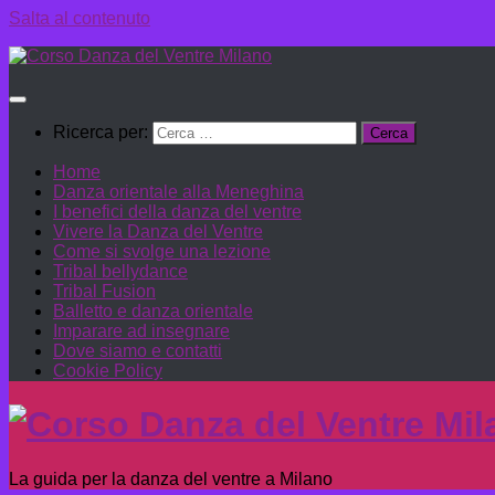
Salta al contenuto
Ricerca per:
Home
Danza orientale alla Meneghina
I benefici della danza del ventre
Vivere la Danza del Ventre
Come si svolge una lezione
Tribal bellydance
Tribal Fusion
Balletto e danza orientale
Imparare ad insegnare
Dove siamo e contatti
Cookie Policy
La guida per la danza del ventre a Milano