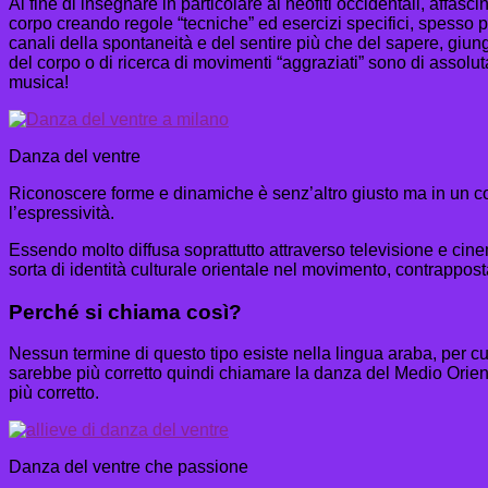
Al fine di insegnare in particolare ai neofiti occidentali, affas
corpo creando regole “tecniche” ed esercizi specifici, spess
canali della spontaneità e del sentire più che del sapere, giunge
del corpo o di ricerca di movimenti “aggraziati” sono di assol
musica!
Danza del ventre
Riconoscere forme e dinamiche è senz’altro giusto ma in un co
l’espressività.
Essendo molto diffusa soprattutto attraverso televisione e cin
sorta di identità culturale orientale nel movimento, contrappost
Perché si chiama così?
Nessun termine di questo tipo esiste nella lingua araba, per cui
sarebbe più corretto quindi chiamare la danza del Medio Orient
più corretto.
Danza del ventre che passione