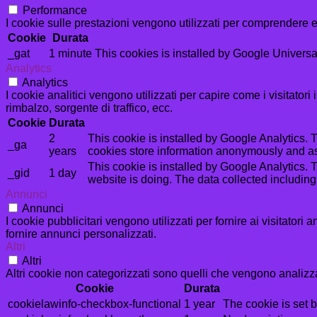
Performance
I cookie sulle prestazioni vengono utilizzati per comprendere e 
Cookie
Durata
_gat
1 minute
This cookies is installed by Google Universal An
Analytics
Analytics
I cookie analitici vengono utilizzati per capire come i visitator
rimbalzo, sorgente di traffico, ecc.
Cookie
Durata
2
This cookie is installed by Google Analytics. T
_ga
years
cookies store information anonymously and as
This cookie is installed by Google Analytics. T
_gid
1 day
website is doing. The data collected includin
Annunci
Annunci
I cookie pubblicitari vengono utilizzati per fornire ai visitator
fornire annunci personalizzati.
Altri
Altri
Altri cookie non categorizzati sono quelli che vengono analizzat
Cookie
Durata
cookielawinfo-checkbox-functional
1 year
The cookie is set 