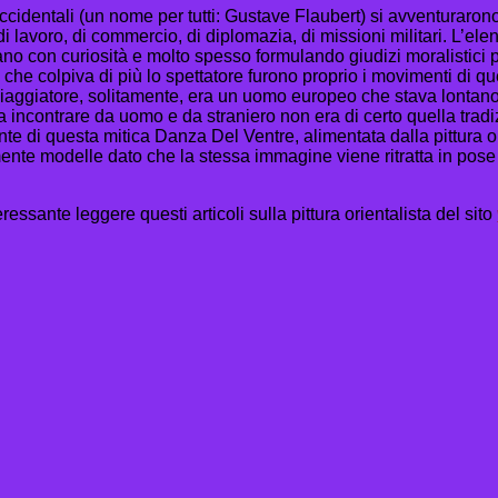
occidentali (un nome per tutti: Gustave Flaubert) si avventurarono
di lavoro, di commercio, di diplomazia, di missioni militari. L
ano con curiosità e molto spesso formulando giudizi moralistici 
 che colpiva di più lo spettatore furono proprio i movimenti di q
 viaggiatore, solitamente, era un uomo europeo che stava lontano
contrare da uomo e da straniero non era di certo quella tradizio
e di questa mitica Danza Del Ventre, alimentata dalla pittura ori
e modelle dato che la stessa immagine viene ritratta in pose dif
ressante leggere questi articoli sulla pittura orientalista del sito