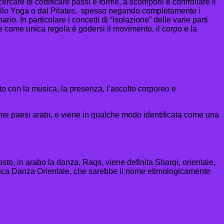
cercare di codificare passi e forme, a scomporli e controllare il
dallo Yoga o dal Pilates, spesso negando completamente i
o. In particolare i concetti di “isolazione” delle varie parti
 come unica regola è godersi il movimento, il corpo e la
o con la musica, la presenza, l’ascolto corporeo e
 nei paesi arabi, e viene in qualche modo identificata come una
sto, in arabo la danza, Raqs, viene definita Sharqi, orientale,
gnifica Danza Orientale, che sarebbe il nome etimologicamente