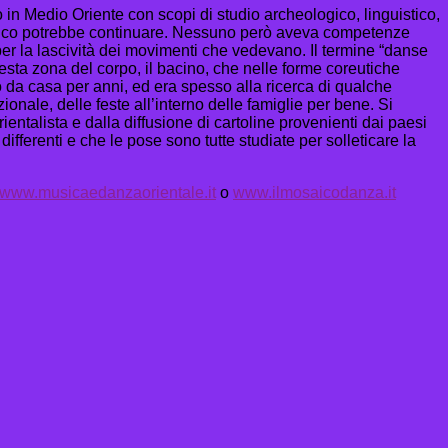
 in Medio Oriente con scopi di studio archeologico, linguistico,
’elenco potrebbe continuare. Nessuno però aveva competenze
per la lascività dei movimenti che vedevano. Il termine “danse
uesta zona del corpo, il bacino, che nelle forme coreutiche
 da casa per anni, ed era spesso alla ricerca di qualche
nale, delle feste all’interno delle famiglie per bene. Si
entalista e dalla diffusione di cartoline provenienti dai paesi
ferenti e che le pose sono tutte studiate per solleticare la
www.musicaedanzaorientale.it
o
www.ilmosaicodanza.it