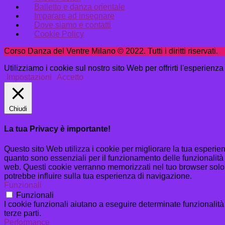
Balletto e danza orientale
Imparare ad insegnare
Dove siamo e contatti
Cookie Policy
Corso Danza del Ventre Milano © 2022. Tutti i diritti riservati.
Utilizziamo i cookie sul nostro sito Web per offrirti l'esperienz
Impostazioni
Accetto
Chiudi
La tua Privacy è importante!
Questo sito Web utilizza i cookie per migliorare la tua esperi
quanto sono essenziali per il funzionamento delle funzionalità 
web. Questi cookie verranno memorizzati nel tuo browser solo co
potrebbe influire sulla tua esperienza di navigazione.
Funzionali
Funzionali
I cookie funzionali aiutano a eseguire determinate funzionalità
terze parti.
Performance