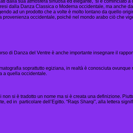
cinati dalla sua atmosfera sinuosa ed elegante, si è cominciato a 
o presi dalla Danza Classica o Moderna occidentale, ma anche 
ndo ad un prodotto che a volte è molto lontano da quello originari
uta provenienza occidentale, poiché nel mondo arabo ciò che vige
rso di Danza del Ventre è anche importante insegnare il rapport
ematografia soprattutto egiziana, in realtà è conosciuta ovunque
a a quella occidentale.
 non si è tradotto un nome ma si è creata una definizione. Piutto
e, ed in particolare dell’Egitto. “Raqs Sharqi”, alla lettera si