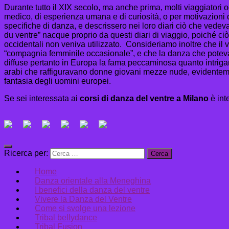
Durante tutto il XIX secolo, ma anche prima, molti viaggiatori 
medico, di esperienza umana e di curiosità, o per motivazioni 
specifiche di danza, e descrissero nei loro diari ciò che vedev
du ventre” nacque proprio da questi diari di viaggio, poiché ciò
occidentali non veniva utilizzato. Consideriamo inoltre che il
“compagnia femminile occasionale”, e che la danza che poteva in
diffuse pertanto in Europa la fama peccaminosa quanto intrigant
arabi che raffiguravano donne giovani mezze nude, evidentement
fantasia degli uomini europei.
Se sei interessata ai
corsi di danza del ventre a Milano
è inte
Ricerca per:
Home
Danza orientale alla Meneghina
I benefici della danza del ventre
Vivere la Danza del Ventre
Come si svolge una lezione
Tribal bellydance
Tribal Fusion