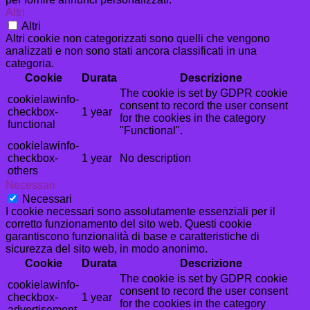
Altri
Altri
Altri cookie non categorizzati sono quelli che vengono
analizzati e non sono stati ancora classificati in una
categoria.
Cookie
Durata
Descrizione
The cookie is set by GDPR cookie
cookielawinfo-
consent to record the user consent
checkbox-
1 year
for the cookies in the category
functional
"Functional".
cookielawinfo-
checkbox-
1 year
No description
others
Necessari
Necessari
I cookie necessari sono assolutamente essenziali per il
corretto funzionamento del sito web. Questi cookie
garantiscono funzionalità di base e caratteristiche di
sicurezza del sito web, in modo anonimo.
Cookie
Durata
Descrizione
The cookie is set by GDPR cookie
cookielawinfo-
consent to record the user consent
checkbox-
1 year
for the cookies in the category
advertisement