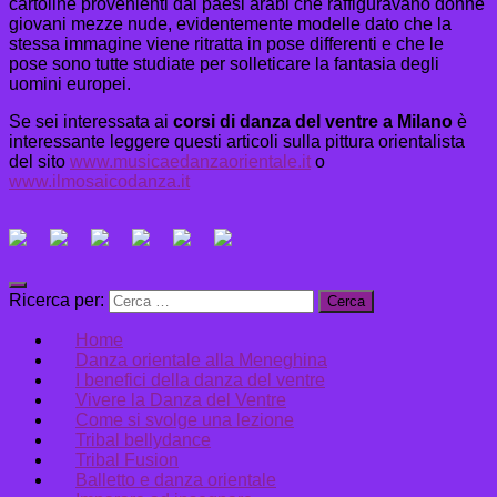
cartoline provenienti dai paesi arabi che raffiguravano donne
giovani mezze nude, evidentemente modelle dato che la
stessa immagine viene ritratta in pose differenti e che le
pose sono tutte studiate per solleticare la fantasia degli
uomini europei.
Se sei interessata ai
corsi di danza del ventre a Milano
è
interessante leggere questi articoli sulla pittura orientalista
del sito
www.musicaedanzaorientale.it
o
www.ilmosaicodanza.it
Ricerca per:
Home
Danza orientale alla Meneghina
I benefici della danza del ventre
Vivere la Danza del Ventre
Come si svolge una lezione
Tribal bellydance
Tribal Fusion
Balletto e danza orientale