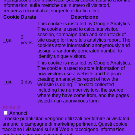
informazioni sulle metriche del numero di visitatori,
frequenza di rimbalzo, sorgente di traffico, ecc.
Cookie
Durata
Descrizione
This cookie is installed by Google Analytics.
The cookie is used to calculate visitor,
session, campaign data and keep track of
2
_ga
site usage for the site's analytics report. The
years
cookies store information anonymously and
assign a randomly generated number to
identify unique visitors.
This cookie is installed by Google Analytics.
The cookie is used to store information of
how visitors use a website and helps in
creating an analytics report of how the
_gid
1 day
website is doing. The data collected
including the number visitors, the source
where they have come from, and the pages
visted in an anonymous form.
Annunci
Annunci
I cookie pubblicitari vengono utilizzati per fornire ai visitatori
annunci e campagne di marketing pertinenti. Questi cookie
tracciano i visitatori sui siti Web e raccolgono informazioni
per fornire annunci personalizzati.