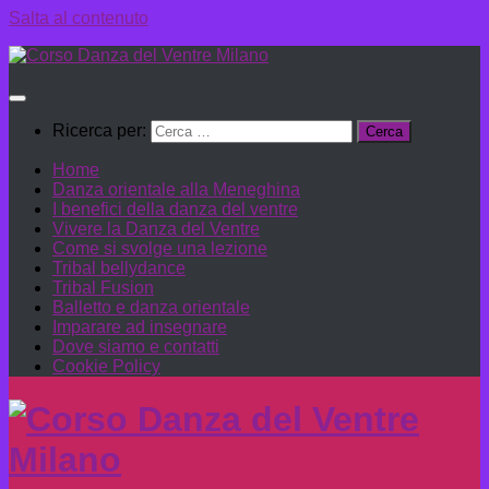
Salta al contenuto
Ricerca per:
Home
Danza orientale alla Meneghina
I benefici della danza del ventre
Vivere la Danza del Ventre
Come si svolge una lezione
Tribal bellydance
Tribal Fusion
Balletto e danza orientale
Imparare ad insegnare
Dove siamo e contatti
Cookie Policy