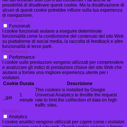
possibilità di disattivare questi cookie. Ma la disattivazione di
alcuni di questi cookie potrebbe influire sulla tua esperienza
di navigazione.
Funzionali
Funzionali
I cookie funzionali aiutano a eseguire determinate
funzionalità come la condivisione del contenuto del sito Web
su piattaforme di social media, la raccolta di feedback e altre
funzionalità di terze parti.
Performance
Performance
I cookie sulle prestazioni vengono utilizzati per comprendere
e analizzare gli indici di prestazioni chiave del sito Web che
aiutano a fornire una migliore esperienza utente per i
visitatori.
Cookie
Durata
Descrizione
This cookies is installed by Google
1
Universal Analytics to throttle the request
_gat
minute
rate to limit the colllection of data on high
traffic sites.
Analytics
Analytics
I cookie analitici vengono utilizzati per capire come i visitatori
interagiscono con il sito web. Questi cookie aiutano a fornire