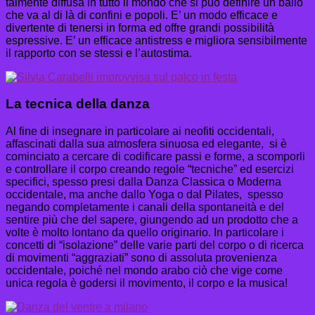
talmente diffusa in tutto il mondo che si può definire un ballo
che va al di là di confini e popoli. E’ un modo efficace e
divertente di tenersi in forma ed offre grandi possibilità
espressive. E’ un efficace antistress e migliora sensibilmente
il rapporto con se stessi e l’autostima.
La tecnica della danza
Al fine di insegnare in particolare ai neofiti occidentali,
affascinati dalla sua atmosfera sinuosa ed elegante, si è
cominciato a cercare di codificare passi e forme, a scomporli
e controllare il corpo creando regole “tecniche” ed esercizi
specifici, spesso presi dalla Danza Classica o Moderna
occidentale, ma anche dallo Yoga o dal Pilates, spesso
negando completamente i canali della spontaneità e del
sentire più che del sapere, giungendo ad un prodotto che a
volte è molto lontano da quello originario. In particolare i
concetti di “isolazione” delle varie parti del corpo o di ricerca
di movimenti “aggraziati” sono di assoluta provenienza
occidentale, poiché nel mondo arabo ciò che vige come
unica regola è godersi il movimento, il corpo e la musica!