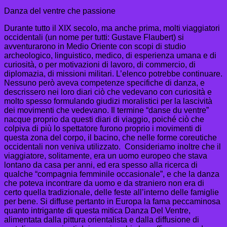
Danza del ventre che passione
Durante tutto il XIX secolo, ma anche prima, molti viaggiatori
occidentali (un nome per tutti: Gustave Flaubert) si
avventurarono in Medio Oriente con scopi di studio
archeologico, linguistico, medico, di esperienza umana e di
curiosità, o per motivazioni di lavoro, di commercio, di
diplomazia, di missioni militari. L’elenco potrebbe continuare.
Nessuno però aveva competenze specifiche di danza, e
descrissero nei loro diari ciò che vedevano con curiosità e
molto spesso formulando giudizi moralistici per la lascività
dei movimenti che vedevano. Il termine “danse du ventre”
nacque proprio da questi diari di viaggio, poiché ciò che
colpiva di più lo spettatore furono proprio i movimenti di
questa zona del corpo, il bacino, che nelle forme coreutiche
occidentali non veniva utilizzato. Consideriamo inoltre che il
viaggiatore, solitamente, era un uomo europeo che stava
lontano da casa per anni, ed era spesso alla ricerca di
qualche “compagnia femminile occasionale”, e che la danza
che poteva incontrare da uomo e da straniero non era di
certo quella tradizionale, delle feste all’interno delle famiglie
per bene. Si diffuse pertanto in Europa la fama peccaminosa
quanto intrigante di questa mitica Danza Del Ventre,
alimentata dalla pittura orientalista e dalla diffusione di